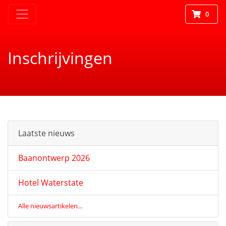
0
Inschrijvingen
Laatste nieuws
Baanontwerp 2026
Hotel Waterstate
Alle nieuwsartikelen...