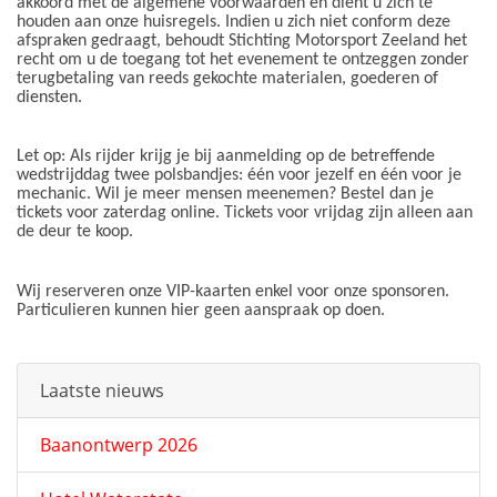
akkoord met de algemene voorwaarden en dient u zich te
houden aan onze huisregels. Indien u zich niet conform deze
afspraken gedraagt, behoudt Stichting Motorsport Zeeland het
recht om u de toegang tot het evenement te ontzeggen zonder
terugbetaling van reeds gekochte materialen, goederen of
diensten.
Let op: Als rijder krijg je bij aanmelding op de betreffende
wedstrijddag twee polsbandjes: één voor jezelf en één voor je
mechanic. Wil je meer mensen meenemen? Bestel dan je
tickets voor zaterdag online. Tickets voor vrijdag zijn alleen aan
de deur te koop.
Wij reserveren onze VIP-kaarten enkel voor onze sponsoren.
Particulieren kunnen hier geen aanspraak op doen.
Laatste nieuws
Baanontwerp 2026